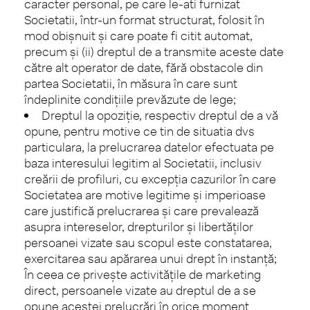
caracter personal, pe care le-ati furnizat
Societatii, într-un format structurat, folosit în
mod obişnuit şi care poate fi citit automat,
precum şi (ii) dreptul de a transmite aceste date
către alt operator de date, fără obstacole din
partea Societatii, în măsura în care sunt
îndeplinite condiţiile prevăzute de lege;
Dreptul la opoziţie, respectiv dreptul de a vă
opune, pentru motive ce tin de situatia dvs
particulara, la prelucrarea datelor efectuata pe
baza interesului legitim al Societatii, inclusiv
creării de profiluri, cu excepţia cazurilor în care
Societatea are motive legitime și imperioase
care justifică prelucrarea și care prevalează
asupra intereselor, drepturilor și libertăților
persoanei vizate sau scopul este constatarea,
exercitarea sau apărarea unui drept în instanță;
În ceea ce priveşte activităţile de marketing
direct, persoanele vizate au dreptul de a se
opune acestei prelucrări în orice moment