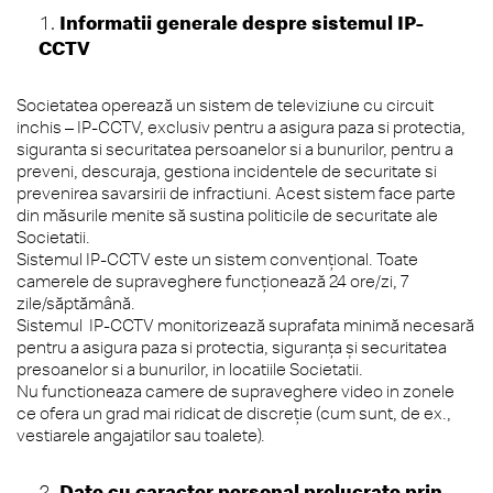
Informatii generale despre sistemul IP-
CCTV
Societatea operează un sistem de televiziune cu circuit
inchis – IP-CCTV, exclusiv pentru a asigura paza si protectia,
siguranta si securitatea persoanelor si a bunurilor, pentru a
preveni, descuraja, gestiona incidentele de securitate si
prevenirea savarsirii de infractiuni. Acest sistem face parte
din măsurile menite să sustina politicile de securitate ale
Societatii.
Sistemul IP-CCTV este un sistem convențional. Toate
camerele de supraveghere funcționează 24 ore/zi, 7
zile/săptămână.
Sistemul IP-CCTV monitorizează suprafata minimă necesară
pentru a asigura paza si protectia, siguranța și securitatea
presoanelor si a bunurilor, in locatiile Societatii.
Nu functioneaza camere de supraveghere video in zonele
ce ofera un grad mai ridicat de discreție (cum sunt, de ex.,
vestiarele angajatilor sau toalete).
Date cu caracter personal prelucrate prin