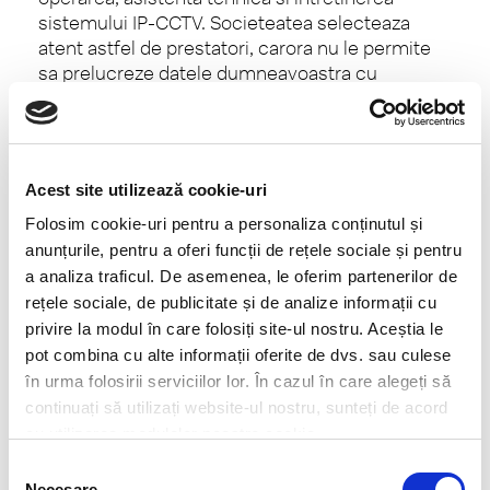
sistemului IP-CCTV. Societeatea selecteaza
atent astfel de prestatori, carora nu le permite
sa prelucreze datele dumneavoastra cu
caracter personal altfel decat conform
instructiunilor Societatii si doar in scopul
furnizarii serviciilor contractate. pentru
Societate;
Acest site utilizează cookie-uri
altor societăţi din cadrul grupului din care
face parte Societatea;
Folosim cookie-uri pentru a personaliza conținutul și
autorităţilor publice, ca răspuns la solicitari
anunțurile, pentru a oferi funcții de rețele sociale și pentru
de informaţii din partea acestora, sau pentru
a analiza traficul. De asemenea, le oferim partenerilor de
protejarea drepturilor, patrimoniului sau
rețele sociale, de publicitate și de analize informații cu
siguranţei Societăţii;
privire la modul în care folosiți site-ul nostru. Aceștia le
pentru protejarea drepturilor noastre în
pot combina cu alte informații oferite de dvs. sau culese
cadrul unor litigii;
în urma folosirii serviciilor lor. În cazul în care alegeți să
în legătură cu sau pe durata negocierilor care
continuați să utilizați website-ul nostru, sunteți de acord
vizează restructurarea Societatii finanţarea sau
cu utilizarea modulelor noastre cookie.
tranzactii in care este implicata Societatea sau o
Selecția
parte a acesteia, inclusiv, de exemplu, tranzactii
Necesare