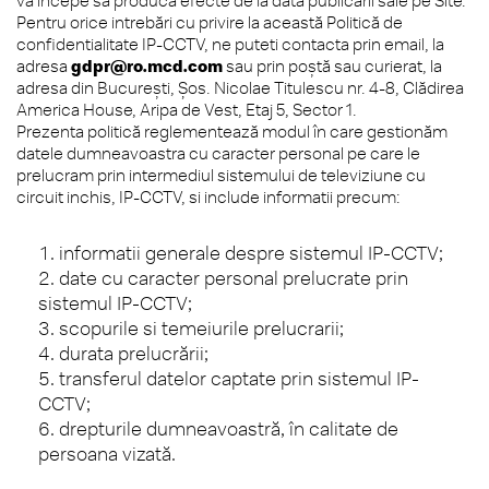
va începe să producă efecte de la data publicării sale pe Site.
Pentru orice intrebări cu privire la această Politică de
confidentialitate IP-CCTV, ne puteti contacta prin email, la
adresa
gdpr@ro.mcd.com
sau prin poștă sau curierat, la
adresa din Bucureşti, Şos. Nicolae Titulescu nr. 4-8, Clădirea
America House, Aripa de Vest, Etaj 5, Sector 1.
Prezenta politică reglementează modul în care gestionăm
datele dumneavoastra cu caracter personal pe care le
prelucram prin intermediul sistemului de televiziune cu
circuit inchis, IP-CCTV, si include informatii precum:
informatii generale despre sistemul IP-CCTV;
date cu caracter personal prelucrate prin
sistemul IP-CCTV;
scopurile si temeiurile prelucrarii;
durata prelucrării;
transferul datelor captate prin sistemul IP-
CCTV;
drepturile dumneavoastră, în calitate de
persoana vizată.