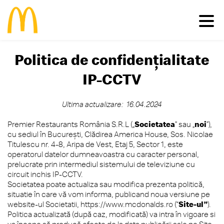
Politica de confidenţialitate
Meniu
IP-CCTV
Familie
Pui
Deserturi
Vită
Salate
Ultima actualizare:
16.04.2024
Comunitate
Happy Meal®
Porc
Micul Dejun
Premier Restaurants România S.R.L („
Societatea
” sau „
noi
”),
Peşte
Gustări
Restaurante
Impactul economic în România
cu sediul în Bucureşti, Clădirea America House, Sos. Nicolae
Cartofi
Happy Meal®
Inițiative sustenabile
Titulescu nr. 4-8, Aripa de Vest, Etaj 5, Sector 1, este
Vino în echipa noastră
Băuturi
Meniuri
operatorul datelor dumneavoastra cu caracter personal,
Casa Ronald McDonald® România
prelucrate prin intermediul sistemului de televiziune cu
Vezi toate
Sosuri
Grant my passion
McCafé®
circuit inchis IP-CCTV.
produsele >
McDelivery >
Societatea poate actualiza sau modifica prezenta politică,
#cevabundestiut
situatie în care vă vom informa, publicand noua versiune pe
website-ul Societatii, https://www.mcdonalds.ro (“
Site-ul”
).
Politica actualizată (după caz, modificată) va intra în vigoare si