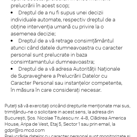
prelucrării în acest scop;
Dreptul de a nu fi supus unei decizii
individuale automate, respectiv dreptul de a
obţine intervenţia umană cu privire la o
asemenea decizie;
Dreptul de a vă retrage consimţământul
atunci când datele dumneavoastra cu caracter
personal sunt prelucrate in baza
consimtamantului dumneavoastra;
Dreptul de a vă adresa Autorităţii Naţionale
de Supraveghere a Prelucrării Datelor cu
Caracter Personal sau instanţelor competente,
în măsura în care consideraţi necesar.
Puteţi să vă exercitaţi oricând drepturile menţionate mai sus,
trimiţându-ne o solicitare in acest sens, la adresa din
Bucureşti, Şos. Nicolae Titulescu nr. 4-8, Clădirea America
House, Aripa de Vest, Etaj 5, Sector 1 sau prin email, la
gdpr@ro.mcd.com
Prelucrările datelor cu caracter personal sunt monitorizate şi