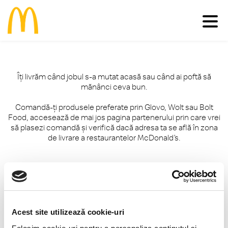
Meniu
Îți livrăm când jobul s-a mutat acasă sau când ai poftă să
mănânci ceva bun.
Familie
Pui
Deserturi
Vită
Salate
Comandă-ți produsele preferate prin Glovo, Wolt sau Bolt
Comunitate
Happy Meal®
Porc
Micul Dejun
Food, accesează de mai jos pagina partenerului prin care vrei
să plasezi comandă și verifică dacă adresa ta se află în zona
Peşte
Gustări
Restaurante
Impactul economic în România
de livrare a restaurantelor McDonald’s.
Cartofi
Happy Meal®
Inițiative sustenabile
Vino în echipa noastră
Băuturi
Meniuri
Casa Ronald McDonald® România
Vezi toate
Sosuri
Grant my passion
McCafé®
produsele >
McDelivery >
#cevabundestiut
Acest site utilizează cookie-uri