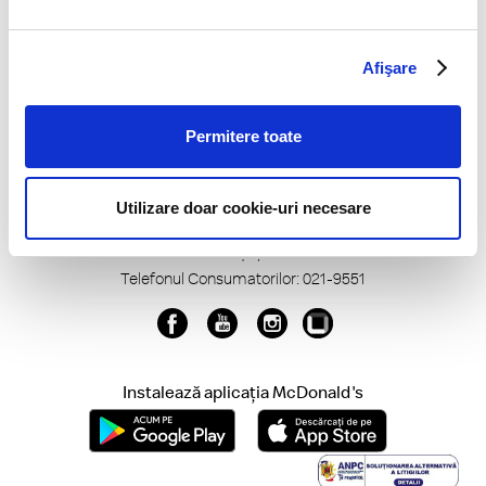
Termeni și Condiții McDonald's App
Termeni și condiții www.mcdonalds.ro
Politică de confidențialitate
Afişare
CCTV
Declarație cookie
Permitere toate
Regulamente
Autoritatea Națională pentru Protecția Consumatorilor
Prevenire și reducere deșeuri
Utilizare doar cookie-uri necesare
Gramaje, Alergeni, Ingrediente
Autorizații și Avize
Telefonul Consumatorilor: 021-9551
Instalează aplicația McDonald's