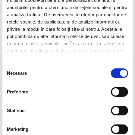
Folosim cookie-uri pentru a personaliza conținutul și
anunțurile, pentru a oferi funcții de rețele sociale și pentru
a analiza traficul. De asemenea, le oferim partenerilor de
rețele sociale, de publicitate și de analize informații cu
privire la modul în care folosiți site-ul nostru. Aceștia le
pot combina cu alte informații oferite de dvs. sau culese
în urma folosirii serviciilor lor. În cazul în care alegeți să
continuați să utilizați website-ul nostru, sunteți de acord
cu utilizarea modulelor noastre cookie.
Despre noi
Restaurante
Contact
Selecția
Despre noi
Restaurante
Contact
Necesare
consimțământului
Despre companie
Carieră
Povestea lui Ray
YoungLead
Kroc
Preferinţe
Presa
Caritate
Accesibilitate
Statistici
digitală
Linkuri utile
Marketing