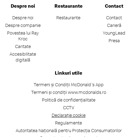
Despre noi
Restaurante
Contact
Despre noi
Restaurante
Contact
Despre companie
Carieră
Povestea lui Ray
YoungLead
Kroc
Presa
Caritate
Accesibilitate
digitală
Linkuri utile
Termeni și Condiții McDonald's App
Termeni și condiții www.mcdonalds.ro
Politică de confidențialitate
CCTV
Declarație cookie
Regulamente
Autoritatea Națională pentru Protecția Consumatorilor