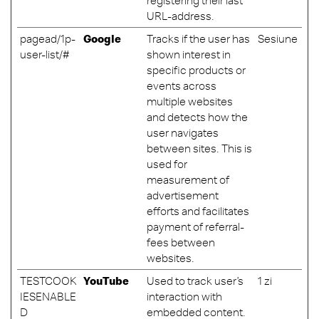
registering their last
URL-address.
pagead/1p-
Google
Tracks if the user has
Sesiune
user-list/#
shown interest in
specific products or
events across
multiple websites
and detects how the
user navigates
between sites. This is
used for
measurement of
advertisement
efforts and facilitates
payment of referral-
fees between
websites.
TESTCOOK
YouTube
Used to track user’s
1 zi
IESENABLE
interaction with
D
embedded content.