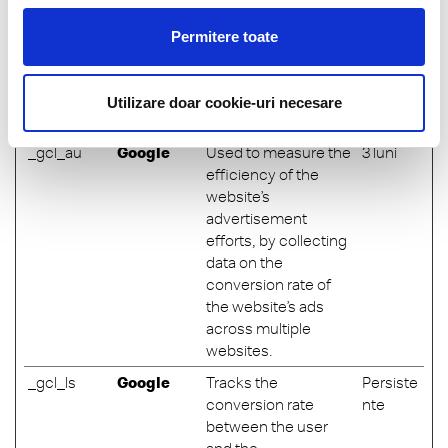
Platforms,
deliver a series of
Inc.
advertisement
Permitere toate
products such as real
time bidding from
third party
Utilizare doar cookie-uri necesare
advertisers.
_gcl_au
Google
Used to measure the
3 luni
efficiency of the
website’s
advertisement
efforts, by collecting
data on the
conversion rate of
the website’s ads
across multiple
websites.
_gcl_ls
Google
Tracks the
Persiste
conversion rate
nte
between the user