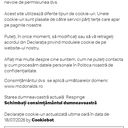
nevoie de permisiunea dvs.
Acest site utilizează diferite tipuri de cookie-uri. Unele
cookie-uri sunt plasate de către servicii părţi terţe care apar
pe paginile noastre.
Puteți, în orice moment, să modificați sau să vă retrageți
acordul din Declarația privind modulele cookie de pe
website-ul nostru.
Aflați mai multe despre cine suntem, cum ne puteți contacta
și cum procesăm datele personale în Politica noastră de
confidențialitate.
Consimţământul dvs. se aplică următoarelor domenii:
www.mcdonalds.ro
Starea dumneavoastră actuală: Respinge.
Schimbați consimțământul dumneavoastră
Declaraţie cookie-uri actualizată ultima oară în data de
18/07/2026 by
Cookiebot
: