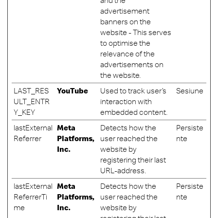
and the
advertisement
banners on the
website - This serves
to optimise the
relevance of the
advertisements on
the website.
LAST_RES
YouTube
Used to track user’s
Sesiune
ULT_ENTR
interaction with
Y_KEY
embedded content.
lastExternal
Meta
Detects how the
Persiste
Referrer
Platforms,
user reached the
nte
Inc.
website by
registering their last
URL-address.
lastExternal
Meta
Detects how the
Persiste
ReferrerTi
Platforms,
user reached the
nte
me
Inc.
website by