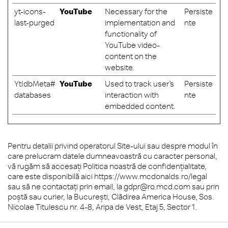
yt-icons-
YouTube
Necessary for the
Persiste
last-purged
implementation and
nte
functionality of
YouTube video-
content on the
website.
YtIdbMeta#
YouTube
Used to track user’s
Persiste
databases
interaction with
nte
embedded content.
Pentru detalii privind operatorul Site-ului sau despre modul în
care prelucram datele dumneavoastră cu caracter personal,
vă rugăm să accesați Politica noastră de confidențialitate,
care este disponibilă aici https://www.mcdonalds.ro/legal
sau să ne contactați prin email, la gdpr@ro.mcd.com sau prin
poștă sau curier, la Bucureşti, Clădirea America House, Sos.
Nicolae Titulescu nr. 4-8, Aripa de Vest, Etaj 5, Sector 1.