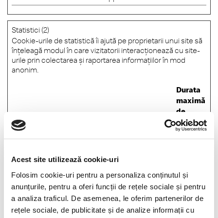
Statistici (2)
Cookie-urile de statistică îi ajută pe proprietarii unui site să
înţeleagă modul în care vizitatorii interacţionează cu site-
urile prin colectarea şi raportarea informaţiilor în mod
anonim.
Durata
maximă
de
Denumire
Furnizor
Scop
stocare
_ga
Google
Used to send data to
2 ani
Google Analytics
about the visitor's
Acest site utilizează cookie-uri
device and behavior.
Folosim cookie-uri pentru a personaliza conținutul și
Tracks the visitor
anunțurile, pentru a oferi funcții de rețele sociale și pentru
across devices and
a analiza traficul. De asemenea, le oferim partenerilor de
marketing channels.
rețele sociale, de publicitate și de analize informații cu
_ga_#
Google
Used to send data to
2 ani