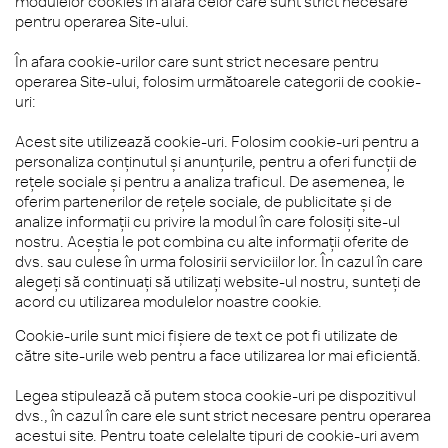
modulelor cookies în afara celor care sunt strict necesare
pentru operarea Site-ului.
În afara cookie-urilor care sunt strict necesare pentru
operarea Site-ului, folosim următoarele categorii de cookie-
uri:
Acest site utilizează cookie-uri. Folosim cookie-uri pentru a
personaliza conținutul și anunțurile, pentru a oferi funcții de
rețele sociale și pentru a analiza traficul. De asemenea, le
oferim partenerilor de rețele sociale, de publicitate și de
analize informații cu privire la modul în care folosiți site-ul
nostru. Aceștia le pot combina cu alte informații oferite de
dvs. sau culese în urma folosirii serviciilor lor. În cazul în care
alegeți să continuați să utilizați website-ul nostru, sunteți de
acord cu utilizarea modulelor noastre cookie.
Cookie-urile sunt mici fişiere de text ce pot fi utilizate de
către site-urile web pentru a face utilizarea lor mai eficientă.
Legea stipulează că putem stoca cookie-uri pe dispozitivul
dvs., în cazul în care ele sunt strict necesare pentru operarea
acestui site. Pentru toate celelalte tipuri de cookie-uri avem