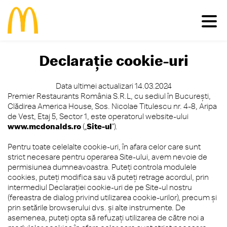
Declarație cookie-uri
Meniu
Data ultimei actualizari 14.03.2024
Familie
Pui
Deserturi
Premier Restaurants România S.R.L, cu sediul în Bucureşti,
Vită
Salate
Clădirea America House, Sos. Nicolae Titulescu nr. 4-8, Aripa
Comunitate
Happy Meal®
Porc
Micul Dejun
de Vest, Etaj 5, Sector 1, este operatorul website-ului
www.mcdonalds.ro
(„
Site-ul
”).
Peşte
Gustări
Restaurante
Impactul economic în România
Cartofi
Happy Meal®
Inițiative sustenabile
Pentru toate celelalte cookie-uri, în afara celor care sunt
Vino în echipa noastră
Băuturi
Meniuri
strict necesare pentru operarea Site-ului, avem nevoie de
Casa Ronald McDonald® România
Vezi toate
Sosuri
permisiunea dumneavoastra. Puteţi controla modulele
Grant my passion
McCafé®
cookies, puteți modifica sau vă puteți retrage acordul, prin
produsele >
McDelivery >
intermediul Declarației cookie-uri de pe Site-ul nostru
#cevabundestiut
(fereastra de dialog privind utilizarea cookie-urilor), precum și
prin setările browserului dvs. şi alte instrumente. De
asemenea, puteţi opta să refuzaţi utilizarea de către noi a