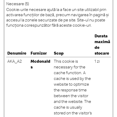
Necesare (5)
Cookie-urile necesare ajută la a face un site utilizabil prin
activarea funcţiilor de bază, precum navigarea în pagină şi
accesul la zonele securizate de pe site. Site-ul nu poate
funcţiona corespunzător fără aceste cookie-uri.
Durata
maximă
de
Denumire
Furnizor
Scop
stocare
AKA_A2
Mcdonald
This cookie is
1 zi
s
necessary for the
cache function. A
cache is used by the
website to optimize
the response time
between the visitor
and the website. The
cache is usually
stored on the visitor’s