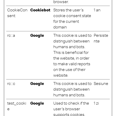
browser.
CookieCon
Cookiebot
Stores the user's
1 an
sent
cookie consent state
for the current
domain
rc::a
Google
This cookie is used to
Persiste
distinguish between
nte
humans and bots.
This is beneficial for
the website, in order
to make valid reports
on the use of their
website.
rc::c
Google
This cookie is used to
Sesiune
distinguish between
humans and bots.
test_cooki
Google
Used to check if the
1 zi
e
user's browser
supports cookies.