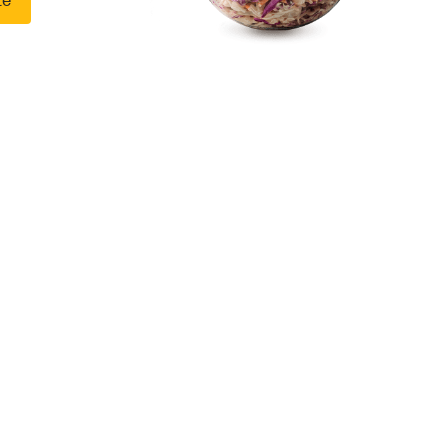
te
despre
Salată
Coleslaw