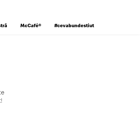
tră
McCafé®
#cevabundestiut
te
!