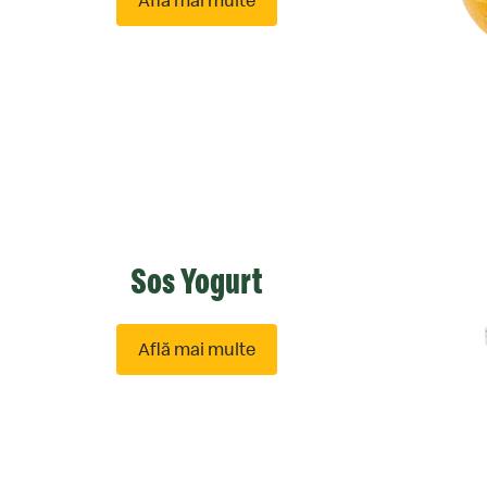
Află mai multe
despre
Vinaigrette
Sos Yogurt
Află mai multe
despre
Sos
Yogurt