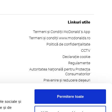
Linkuri utile
Termeni și Condiții McDonald's App
Termeni și condiții www.mcdonalds.ro
Politică de confidențialitate
CCTV
Declarație cookie
Regulamente
Autoritatea Națională pentru Protecția
Consumatorilor
Prevenire și reducere deșeuri
Gramaje, Alergeni, Ingrediente
Autorizații și Avize
Permitere toate
Telefonul Consumatorilor: 021-9551
le sociale și
e și de