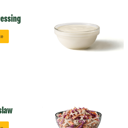
ressing
te
despre
1000
Island
Dressing
slaw