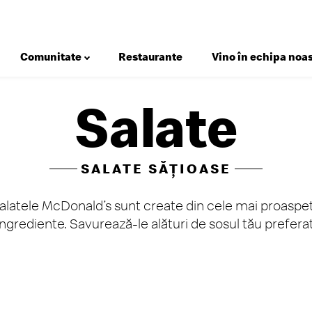
Comunitate
Restaurante
Vino în echipa noas
Salate
Deserturi
Salate
SALATE SĂȚIOASE
Micul Dejun
Gustări
alatele McDonald’s sunt create din cele mai proaspe
ingrediente. Savurează-le alături de sosul tău preferat
Happy Meal®
Meniuri
Sosuri