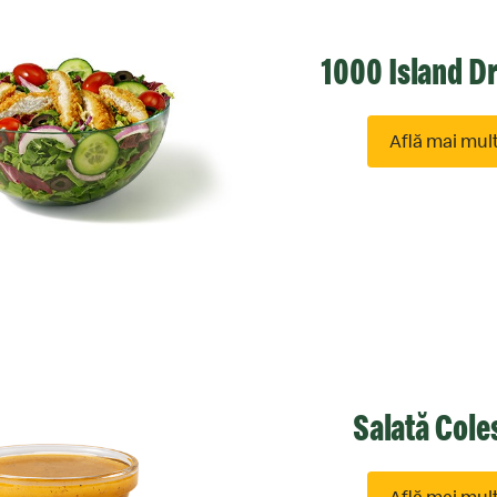
McDelivery >
1000 Island D
Află mai mul
Salată Cole