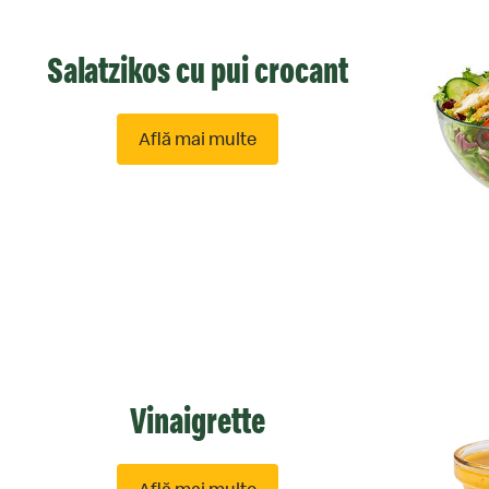
Salatzikos cu pui crocant
Află mai multe
despre
Salatzikos
cu
pui
crocant
Vinaigrette