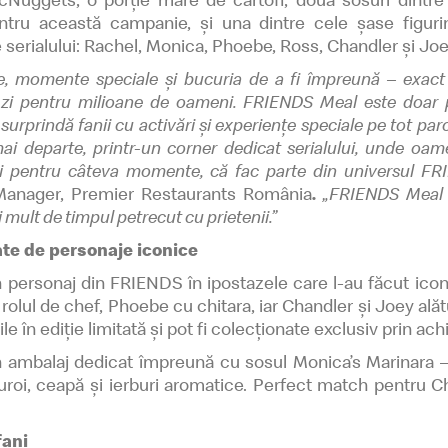
ntru această campanie, și una dintre cele șase figuri
serialului: Rachel, Monica, Phoebe, Ross, Chandler și Jo
, momente speciale și bucuria de a fi împreună – exact
 zi pentru milioane de oameni. FRIENDS Meal este doar p
surprindă fanii cu activări și experiențe speciale pe tot parc
i departe, printr-un corner dedicat serialului, unde oam
și pentru câteva momente, că fac parte din universul FR
 Manager, Premier Restaurants România
.
„FRIENDS Meal e
i mult de timpul petrecut cu prietenii.”
ate de personaje iconice
n personaj din FRIENDS în ipostazele care l-au făcut ic
rolul de chef, Phoebe cu chitara, iar Chandler și Joey alătu
ile în ediție limitată și pot fi colecționate exclusiv prin ac
 ambalaj dedicat împreună cu sosul Monica’s Marinara – 
usturoi, ceapă și ierburi aromatice. Perfect match pentru 
fani