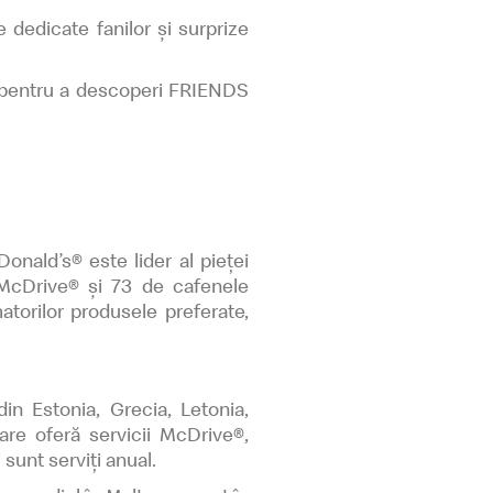
 dedicate fanilor și surprize
’s pentru a descoperi FRIENDS
ald’s® este lider al pieței
 McDrive® și 73 de cafenele
torilor produsele preferate,
in Estonia, Grecia, Letonia,
are oferă servicii McDrive®,
sunt serviți anual.