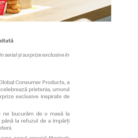
mitată
 serial și surprize exclusive în
 Global Consumer Products, a
e celebrează prietenia, umorul
rprize exclusive inspirate de
are ne bucurăm de o masă la
până la refuzul de a împărți
eteni.
care sosul special Monica’s