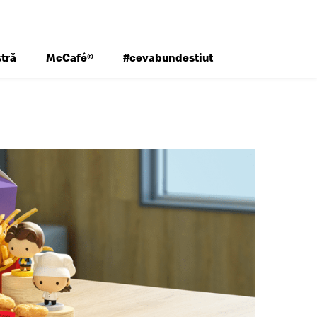
tră
McCafé®
#cevabundestiut