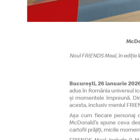
McDon
Noul FRIENDS Meal, în ediție li
București, 26 ianuarie 202
adus în România universul ico
și momentele împreună. Din 2
acesta, inclusiv meniul FRIEN
Așa cum fiecare personaj d
McDonald’s spune ceva despr
cartofii prăjiți, micile momen
FRIENDS Meal include 9 McN