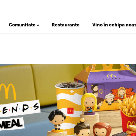
Comunitate
Restaurante
Vino în echipa noas
Deserturi
Salate
Micul Dejun
Gustări
Happy Meal®
Meniuri
Sosuri