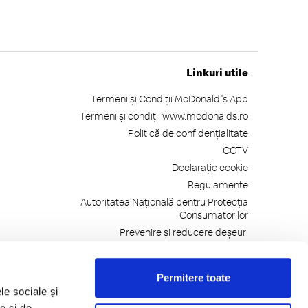
Linkuri utile
Termeni și Condiții McDonald's App
Termeni și condiții www.mcdonalds.ro
Politică de confidențialitate
CCTV
Declarație cookie
Regulamente
Autoritatea Națională pentru Protecția
Consumatorilor
Prevenire și reducere deșeuri
Gramaje, Alergeni, Ingrediente
Autorizații și Avize
Permitere toate
Telefonul Consumatorilor: 021-9551
le sociale și
e și de