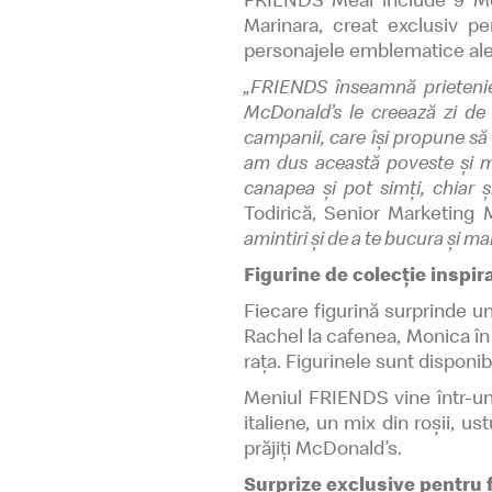
Marinara, creat exclusiv pe
personajele emblematice ale 
„FRIENDS înseamnă prietenie
McDonald’s le creează zi de
campanii, care își propune să 
am dus această poveste și ma
canapea și pot simți, chiar 
Todirică, Senior Marketing
amintiri și de a te bucura și ma
Figurine de colecție inspir
Fiecare figurină surprinde u
Rachel la cafenea, Monica în 
rața. Figurinele sunt disponib
Meniul FRIENDS vine într-un
italiene, un mix din roșii, 
prăjiți McDonald’s.
Surprize exclusive pentru 