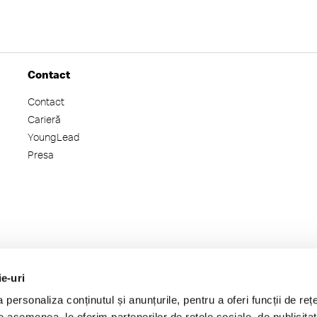
Contact
Contact
Carieră
YoungLead
Presa
ie-uri
personaliza conținutul și anunțurile, pentru a oferi funcții de rețe
De asemenea, le oferim partenerilor de rețele sociale, de publicitat