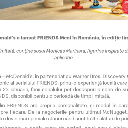
McDelivery >
ald’s a lansat FRIENDS Meal în România, în ediție li
mitată, conține sosul Monica’s Marinara, figurine inspirate din
aplicație.
6
– McDonald’s, în parteneriat cu Warner Bros. Discovery
nic al serialului FRIENDS, printr-o experiență locală car
3 ianuarie, fanii serialului pot descoperi o serie de su
DS, disponibil pentru o perioadă de timp limitată.
in FRIENDS are propria personalitate, și modul în c
e fiecare. De la negocierile pentru ultimul McNugget, 
te devin mai speciale atunci când sunt trăite alături de pri
uggets, o porție mare de cartofi, două sosuri dintre 