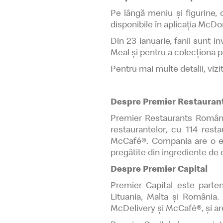
Pe lângă meniu și figurine, 
disponibile în aplicația McDo
Din 23 ianuarie, fanii sunt 
Meal și pentru a colecționa pe
Pentru mai multe detalii, vizit
Despre Premier Restauran
Premier Restaurants Români
restaurantelor, cu 114 res
McCafé®. Compania are o ech
pregătite din ingrediente de c
Despre Premier Capital
Premier Capital este parten
Lituania, Malta și România.
McDelivery și McCafé®, și are