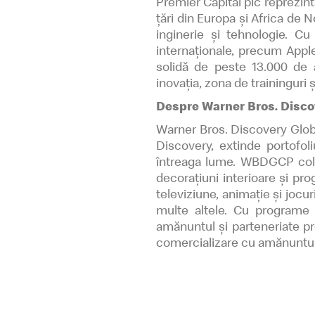
Premier Capital plc reprezin
țări din Europa și Africa de N
inginerie și tehnologie. C
internaționale, precum Appl
solidă de peste 13.000 de 
inovația, zona de traininguri 
Despre Warner Bros. Disc
Warner Bros. Discovery Glob
Discovery, extinde portofoli
întreaga lume. WBDGCP colab
decorațiuni interioare și pro
televiziune, animație și joc
multe altele. Cu programe i
amănuntul și parteneriate p
comercializare cu amănuntul