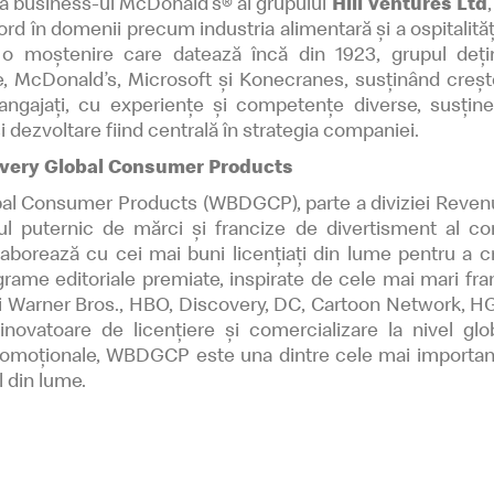
tă business-ul McDonald’s® al grupului
Hili Ventures Ltd
ord în domenii precum industria alimentară și a ospitalității,
u o moștenire care datează încă din 1923, grupul deți
e, McDonald’s, Microsoft și Konecranes, susținând creș
angajați, cu experiențe și competențe diverse, susține
și dezvoltare fiind centrală în strategia companiei.
overy Global Consumer Products
al Consumer Products (WBDGCP), parte a diviziei Reven
ul puternic de mărci și francize de divertisment al com
orează cu cei mai buni licențiați din lume pentru a cre
grame editoriale premiate, inspirate de cele mai mari fran
uri Warner Bros., HBO, Discovery, DC, Cartoon Network, H
novatoare de licențiere și comercializare la nivel glob
romoționale, WBDGCP este una dintre cele mai importante 
 din lume.