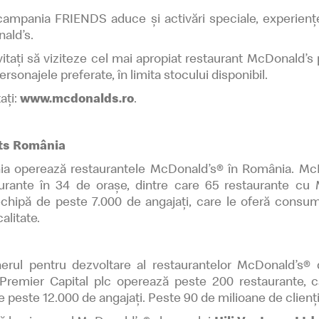
campania FRIENDS aduce și activări speciale, experiențe
nald’s.
invitați să viziteze cel mai apropiat restaurant McDonald
rsonajele preferate, în limita stocului disponibil.
ați:
www.mcdonalds.ro
.
ts România
a operează restaurantele McDonald’s® în România. McDon
taurante în 34 de orașe, dintre care 65 restaurante cu
ipă de peste 7.000 de angajați, care le oferă consuma
alitate.
erul pentru dezvoltare al restaurantelor McDonald’s® d
 Premier Capital plc operează peste 200 restaurante, c
 peste 12.000 de angajați. Peste 90 de milioane de clienți 