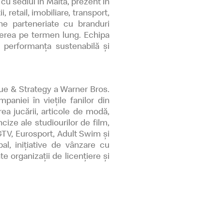
, cu sediul în Malta, prezent în
 retail, imobiliare, transport,
ne parteneriate cu branduri
terea pe termen lung. Echipa
 performanța sustenabilă și
ue & Strategy a Warner Bros.
paniei în viețile fanilor din
a jucării, articole de modă,
cize ale studiourilor de film,
GTV, Eurosport, Adult Swim și
al, inițiative de vânzare cu
organizații de licențiere și