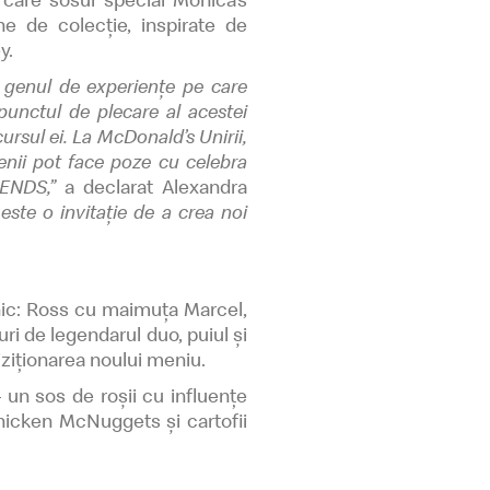
ne de colecție, inspirate de
ey.
 genul de experiențe pe care
unctul de plecare al acestei
ursul ei. La McDonald’s Unirii,
enii pot face poze cu celebra
IENDS,”
a declarat Alexandra
ste o invitație de a crea noi
onic: Ross cu maimuța Marcel,
ri de legendarul duo, puiul și
hiziționarea noului meniu.
un sos de roșii cu influențe
Chicken McNuggets și cartofii