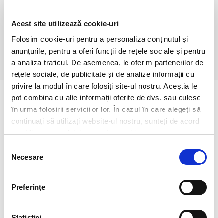
Glucide (g): 58, din care
Zaharuri (g): 50
Fibre(g): 0
Acest site utilizează cookie-uri
Proteine (g): 6.2
Folosim cookie-uri pentru a personaliza conținutul și
Sare (g): 0.40
anunțurile, pentru a oferi funcții de rețele sociale și pentru
a analiza traficul. De asemenea, le oferim partenerilor de
rețele sociale, de publicitate și de analize informații cu
privire la modul în care folosiți site-ul nostru. Aceștia le
pot combina cu alte informații oferite de dvs. sau culese
în urma folosirii serviciilor lor. În cazul în care alegeți să
continuați să utilizați website-ul nostru, sunteți de acord
cu utilizarea modulelor noastre cookie.
Selecția
Necesare
consimțământului
Preferinţe
Biscoff® McFlurry®
McFlurry® Pecan
caramel
caramel
Statistici