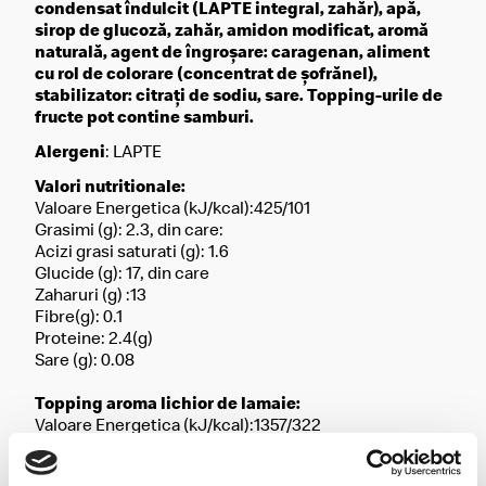
condensat îndulcit (LAPTE integral, zahăr), apă,
sirop de glucoză, zahăr, amidon modificat, aromă
naturală, agent de îngroșare: caragenan, aliment
cu rol de colorare (concentrat de șofrănel),
stabilizator: citrați de sodiu, sare. Topping-urile de
fructe pot contine samburi.
Alergeni
: LAPTE
Valori nutritionale:
Valoare Energetica (kJ/kcal):425/101
Grasimi (g): 2.3, din care:
Acizi grasi saturati (g): 1.6
Glucide (g): 17, din care
Zaharuri (g) :13
Fibre(g): 0.1
Proteine: 2.4(g)
Sare (g): 0.08
Topping aroma lichior de lamaie:
Valoare Energetica (kJ/kcal):1357/322
Grasimi (g): 7
din care: Acizi grasi saturati (g): 4.9