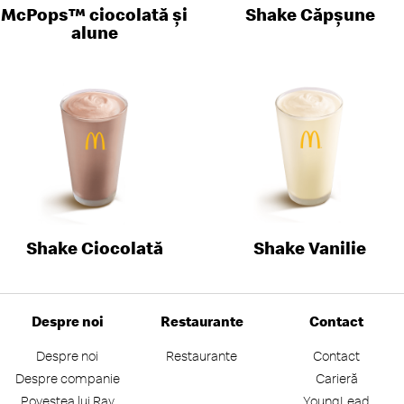
McPops™ ciocolată și
Shake Căpşune
alune
Shake Ciocolată
Shake Vanilie
Despre noi
Restaurante
Contact
Despre noi
Restaurante
Contact
Despre companie
Carieră
Povestea lui Ray
YoungLead