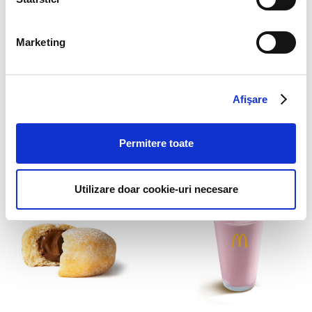
Marketing
Afişare
McFlurry® Pecan
McPops™ caise
Permitere toate
ciocolată
Utilizare doar cookie-uri necesare