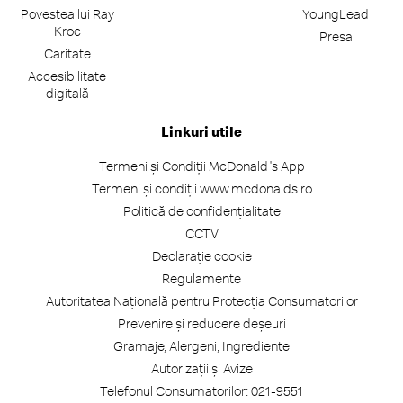
Povestea lui Ray
YoungLead
Kroc
Presa
Caritate
Accesibilitate
digitală
Linkuri utile
Termeni și Condiții McDonald's App
Termeni și condiții www.mcdonalds.ro
Politică de confidențialitate
CCTV
Declarație cookie
Regulamente
Autoritatea Națională pentru Protecția Consumatorilor
Prevenire și reducere deșeuri
Gramaje, Alergeni, Ingrediente
Autorizații și Avize
Telefonul Consumatorilor: 021-9551