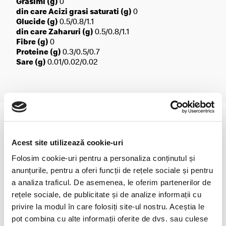
Grasimi (g)
0
din care Acizi grasi saturati (g)
0
Glucide (g)
0.5/0.8/1.1
din care Zaharuri (g)
0.5/0.8/1.1
Fibre (g)
0
Proteine (g)
0.3/0.5/0.7
Sare (g)
0.01/0.02/0.02
Acest site utilizează cookie-uri
Folosim cookie-uri pentru a personaliza conținutul și
anunțurile, pentru a oferi funcții de rețele sociale și pentru
a analiza traficul. De asemenea, le oferim partenerilor de
rețele sociale, de publicitate și de analize informații cu
privire la modul în care folosiți site-ul nostru. Aceștia le
Mango Lemonade
Sakura Lemonade
pot combina cu alte informații oferite de dvs. sau culese