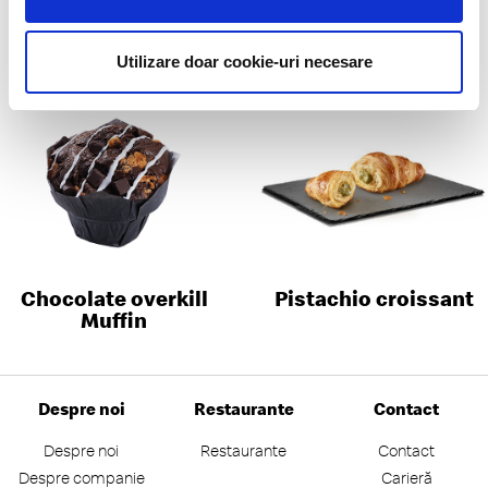
Sakura Iced Latte
Salted Caramel Nut
Muffin
Utilizare doar cookie-uri necesare
Chocolate overkill
Pistachio croissant
Muffin
Despre noi
Restaurante
Contact
Despre noi
Restaurante
Contact
Despre companie
Carieră