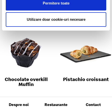
Permitere toate
Sakura Iced Latte
Salted Caramel Nut
Muffin
Utilizare doar cookie-uri necesare
Chocolate overkill
Pistachio croissant
Muffin
Despre noi
Restaurante
Contact