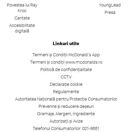
Povestea lui Ray
YoungLead
Kroc
Presa
Caritate
Accesibilitate
digitală
Linkuri utile
Termeni și Condiții McDonald's App
Termeni și condiții www.mcdonalds.ro
Politică de confidențialitate
CCTV
Declarație cookie
Regulamente
Autoritatea Națională pentru Protecția Consumatorilor
Prevenire și reducere deșeuri
Gramaje, Alergeni, Ingrediente
Autorizații și Avize
Telefonul Consumatorilor: 021-9551