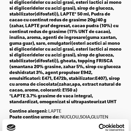
si digliceridelor cu acizi grasi, esteri lactici ai mono
si digliceridelor cu acizi grasi), sirop de glucoza,
stabilizator(difosfati)), LAPTE* 50 ml, Pudra de
cacao cu continut redus de grasime 20g/40 g
(zahar, LAPTE praf degresat, cacao pudra (10%) cu
continut redus de grasime (11% UNT de cacao),
inulina, aroma, agenti de ingrosare(guma xantan,
guma guar), sare, emulgatori(esteri acetici ai mono
si digliceridelor cu acizi grasi, esteri lactici ai mono
si digliceridelor cu acizi grasi), sirop de glucoza,
stabilizator(difosfati)), gheata, topping FRISCA
(smantana 20% grasine, zahar 5%, sirop cu glucoza
deshidratat 3%, agent propulsor E942,
emulsificatori: E471, E472b, stabilizator:E407), sirop
cu aroma de ciocolata(zahar,apa, extract natural de
cacao, arome, coloranti: E150 a)
*LAPTE 3.7% grasime de vaca integral,
standardizat, omogenizat si ultrapasteurizat UHT
Contine alergeni:
LAPTE
Poate contine urme de:
NUCI,OU,SOIA,GLUTEN
Valoare Energetica (kJ/kcal)
742/1021 kj 177/244 kcal