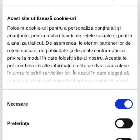
Grasimi (g)
7.0/9.5
din care Acizi grasi saturati (g)
1.2/1.8
Glucide (g)
21/29
Acest site utilizează cookie-uri
din care Zaharuri (g)
12/16
Fibre (g)
3.0/4.0
Folosim cookie-uri pentru a personaliza conținutul și
Proteine (g)
6.0/8.5
anunțurile, pentru a oferi funcții de rețele sociale și pentru
Sare (g)
0.14/0.18
a analiza traficul. De asemenea, le oferim partenerilor de
rețele sociale, de publicitate și de analize informații cu
privire la modul în care folosiți site-ul nostru. Aceștia le
pot combina cu alte informații oferite de dvs. sau culese
în urma folosirii serviciilor lor. În cazul în care alegeți să
continuați să utilizați website-ul nostru, sunteți de acord
cu utilizarea modulelor noastre cookie.
Selecția
Necesare
consimțământului
Preferinţe
Mango Lemonade
Sakura Lemonade