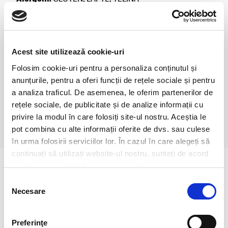
Poate contine urme de:
SOIA, OUA, SEMINTE DE
SUSAN, SULFITI, MUSTAR
Valoare Energetica (kJ/kcal)
822/195
Grasimi (g)
5.0
Acest site utilizează cookie-uri
din care Acizi grasi saturati (g)
3.0
Glucide (g)
27
Folosim cookie-uri pentru a personaliza conținutul și
din care Zaharuri (g)
1.0
anunțurile, pentru a oferi funcții de rețele sociale și pentru
Fibre (g)
1.0
a analiza traficul. De asemenea, le oferim partenerilor de
Proteine (g)
10
rețele sociale, de publicitate și de analize informații cu
Sare (g)
1.5
privire la modul în care folosiți site-ul nostru. Aceștia le
pot combina cu alte informații oferite de dvs. sau culese
în urma folosirii serviciilor lor. În cazul în care alegeți să
continuați să utilizați website-ul nostru, sunteți de acord
cu utilizarea modulelor noastre cookie.
Selecția
Necesare
consimțământului
Preferinţe