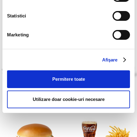
Statistici
McCrispy®
Meniu Quarter
Pounder®
Marketing
Afişare
Permitere toate
Utilizare doar cookie-uri necesare
Banana Bread
Quarter Pounder®