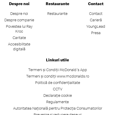
Despre noi
Restaurante
Contact
Despre noi
Restaurante
Contact
Despre companie
Carieră
Povestea lui Ray
YoungLead
Kroc
Presa
Caritate
Accesibilitate
digitală
Linkuri utile
Termeni și Condiții McDonald's App
Termeni și condiții www.mcdonalds.ro
Politică de confidențialitate
CCTV
Declarație cookie
Regulamente
Autoritatea Națională pentru Protecția Consumatorilor
Prevenire și reducere deșeuri