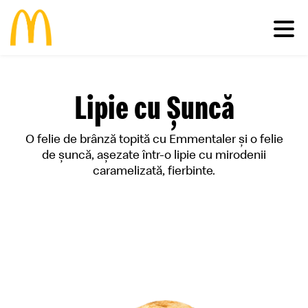
Meniu
Lipie cu Șuncă
Familie
Pui
Deserturi
O felie de brânză topită cu Emmentaler și o felie
Vită
Salate
Comunitate
Happy Meal®
de șuncă, așezate într-o lipie cu mirodenii
Porc
Micul Dejun
caramelizată, fierbinte.
Peşte
Gustări
Restaurante
Impactul economic în România
Cartofi
Happy Meal®
Inițiative sustenabile
Vino în echipa noastră
Băuturi
Meniuri
Casa Ronald McDonald® România
Vezi toate
Sosuri
Grant my passion
McCafé®
produsele >
McDelivery >
#cevabundestiut