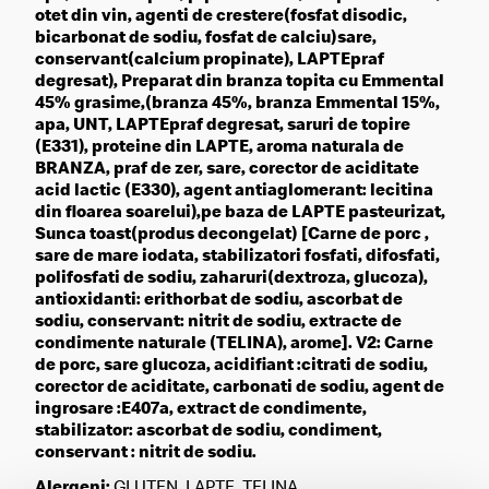
otet din vin, agenti de crestere(fosfat disodic,
bicarbonat de sodiu, fosfat de calciu)sare,
conservant(calcium propinate), LAPTEpraf
degresat), Preparat din branza topita cu Emmental
45% grasime,(branza 45%, branza Emmental 15%,
apa, UNT, LAPTEpraf degresat, saruri de topire
(E331), proteine din LAPTE, aroma naturala de
BRANZA, praf de zer, sare, corector de aciditate
acid lactic (E330), agent antiaglomerant: lecitina
din floarea soarelui),pe baza de LAPTE pasteurizat,
Sunca toast(produs decongelat) [Carne de porc ,
sare de mare iodata, stabilizatori fosfati, difosfati,
polifosfati de sodiu, zaharuri(dextroza, glucoza),
antioxidanti: erithorbat de sodiu, ascorbat de
sodiu, conservant: nitrit de sodiu, extracte de
condimente naturale (TELINA), arome]. V2: Carne
de porc, sare glucoza, acidifiant :citrati de sodiu,
corector de aciditate, carbonati de sodiu, agent de
ingrosare :E407a, extract de condimente,
stabilizator: ascorbat de sodiu, condiment,
conservant : nitrit de sodiu.
Alergeni:
GLUTEN, LAPTE, TELINA