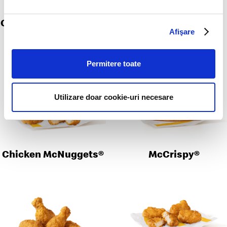
Garlic Pepper Chicken
McCrispy® Fresh
McNuggets®
Afişare
Permitere toate
Utilizare doar cookie-uri necesare
Chicken McNuggets®
McCrispy®