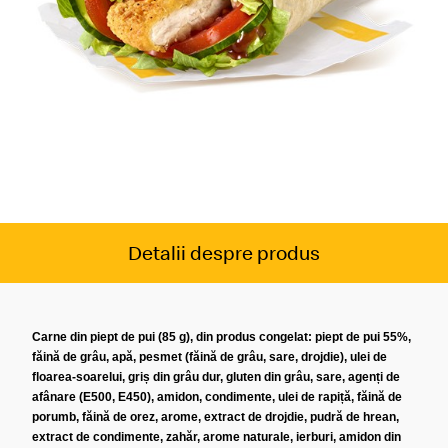
Detalii despre produs
Carne din piept de pui (85 g), din produs congelat: piept de pui 55%,
făină de grâu, apă, pesmet (făină de grâu, sare, drojdie), ulei de
floarea-soarelui, griș din grâu dur, gluten din grâu, sare, agenți de
afânare (E500, E450), amidon, condimente, ulei de rapiță, făină de
porumb, făină de orez, arome, extract de drojdie, pudră de hrean,
extract de condimente, zahăr, arome naturale, ierburi, amidon din