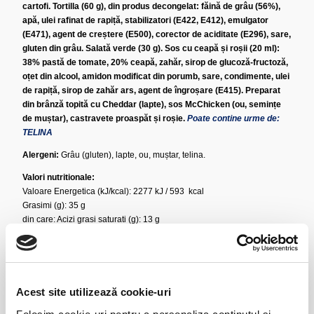
cartofi. Tortilla (60 g), din produs decongelat: făină de grâu (56%),
apă, ulei rafinat de rapiță, stabilizatori (E422, E412), emulgator
(E471), agent de creștere (E500), corector de aciditate (E296), sare,
gluten din grâu. Salată verde (30 g).
Sos cu ceapă și roșii (20 ml):
38% pastă de tomate, 20% ceapă, zahăr, sirop de glucoză-fructoză,
oțet din alcool, amidon modificat din porumb, sare, condimente, ulei
de rapiță, sirop de zahăr ars, agent de îngroșare (E415). Preparat
din brânză topită cu Cheddar (lapte), sos McChicken (ou, semințe
de muștar), castravete proaspăt și roșie.
Poate contine urme de:
TELINA
Alergeni:
Grâu (gluten), lapte, ou, muștar, telina.
Valori nutritionale:
Valoare Energetica (kJ/kcal): 2277 kJ / 593 kcal
Grasimi (g): 35 g
din care: Acizi grasi saturati (g): 13 g
Glucide (g): 36 g
din care Zaharuri (g): 2.9 g
Proteine (g): 30.2 g
Sare (g): 1.31 g
Acest site utilizează cookie-uri