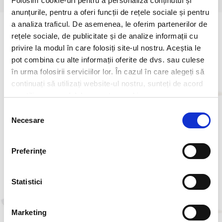
Folosim cookie-uri pentru a personaliza conținutul și
anunțurile, pentru a oferi funcții de rețele sociale și pentru
a analiza traficul. De asemenea, le oferim partenerilor de
rețele sociale, de publicitate și de analize informații cu
privire la modul în care folosiți site-ul nostru. Aceștia le
pot combina cu alte informații oferite de dvs. sau culese
în urma folosirii serviciilor lor. În cazul în care alegeți să
continuați să utilizați website-ul nostru, sunteți de acord
cu utilizarea modulelor noastre cookie.
Selecția
Necesare
consimțământului
Veneto CBO Burger
McPuișor® Fresh
Preferinţe
Statistici
Marketing