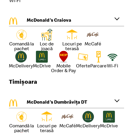
Wi-Fi
McDonald's Craiova
Comandă la
Loc de
Locuri pe
McCafé
pachet
joacă
terasă
McDelivery
McDrive
Mobile
Oferte
Parcare
Wi-Fi
Order & Pay
Timișoara
McDonald's Dumbrăvița DT
Comandă la
Locuri pe
McCafé
McDelivery
McDrive
pachet
terasă