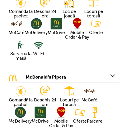
Comandă la
Deschis 24
Loc de
Locuri pe
pachet
ore
joacă
terasă
McCafé
McDelivery
McDrive
Mobile
Oferte
Order & Pay
Servirea la
Wi-Fi
masă
McDonald's Pipera
Comandă la
Deschis 24
Locuri pe
McCafé
pachet
ore
terasă
McDelivery
McDrive
Mobile
Oferte
Parcare
Order & Pay