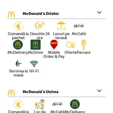
McDonald's Dristor
Comandă la
Deschis 24
Locuri pe
McCafé
pachet
ore
terasă
McDelivery
McDrive
Mobile
Oferte
Parcare
Order & Pay
Servirea la
Wi-Fi
masă
McDonald's Unirea
Comandă la
Loc de
McCafé
McDelivery