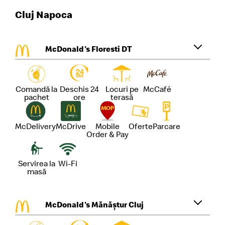
Cluj Napoca
McDonald's Floresti DT
Comandă la
Deschis 24
Locuri pe
McCafé
pachet
ore
terasă
McDelivery
McDrive
Mobile
Oferte
Parcare
Order & Pay
Servirea la
Wi-Fi
masă
McDonald's Mănăștur Cluj