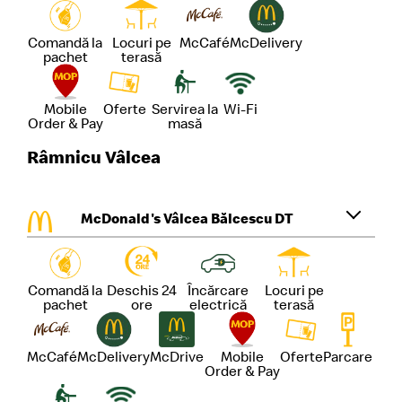
Comandă la
Locuri pe
McCafé
McDelivery
pachet
terasă
Mobile
Oferte
Servirea la
Wi-Fi
Order & Pay
masă
Râmnicu Vâlcea
McDonald's Vâlcea Bălcescu DT
Comandă la
Deschis 24
Încărcare
Locuri pe
pachet
ore
electrică
terasă
McCafé
McDelivery
McDrive
Mobile
Oferte
Parcare
Order & Pay