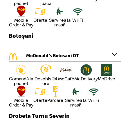
pachet
joacă
Mobile
Oferte
Servirea la
Wi-Fi
Order & Pay
masă
Botoșani
McDonald's Botosani DT
Comandă la
Deschis 24
McCafé
McDelivery
McDrive
pachet
ore
Mobile
Oferte
Parcare
Servirea la
Wi-Fi
Order & Pay
masă
Drobeta Turnu Severin