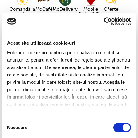
Comandă la
McCafé
McDelivery
Mobile
Oferte
pachet
Order & Pay
Wi-Fi
Acest site utilizează cookie-uri
McDonald's Pitesti Nord DT
Folosim cookie-uri pentru a personaliza conținutul și
anunțurile, pentru a oferi funcții de rețele sociale și pentru
a analiza traficul. De asemenea, le oferim partenerilor de
rețele sociale, de publicitate și de analize informații cu
Comandă la
Deschis 24
Locuri pe
McCafé
pachet
ore
terasă
privire la modul în care folosiți site-ul nostru. Aceștia le
pot combina cu alte informații oferite de dvs. sau culese
în urma folosirii serviciilor lor. În cazul în care alegeți să
McDelivery
McDrive
Mobile
Oferte
Parcare
Order & Pay
continuați să utilizați website-ul nostru, sunteți de acord
cu utilizarea modulelor noastre cookie.
Selecția
Servirea la
Wi-Fi
masă
Necesare
consimțământului