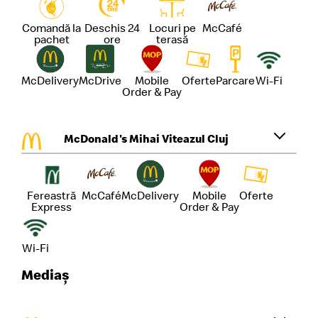
Comandă la
Deschis 24
Locuri pe
McCafé
pachet
ore
terasă
McDelivery
McDrive
Mobile
Oferte
Parcare
Wi-Fi
Order & Pay
McDonald's Mihai Viteazul Cluj
Fereastră
McCafé
McDelivery
Mobile
Oferte
Express
Order & Pay
Wi-Fi
Mediaș