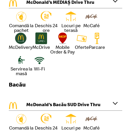
McDonald’s MEDIAȘ Drive Thru
Comandă la
Deschis 24
Locuri pe
McCafé
pachet
ore
terasă
McDelivery
McDrive
Mobile
Oferte
Parcare
Order & Pay
Servirea la
Wi-Fi
masă
Bacău
McDonald’s Bacău SUD Drive Thru
Comandă la
Deschis 24
Locuri pe
McCafé