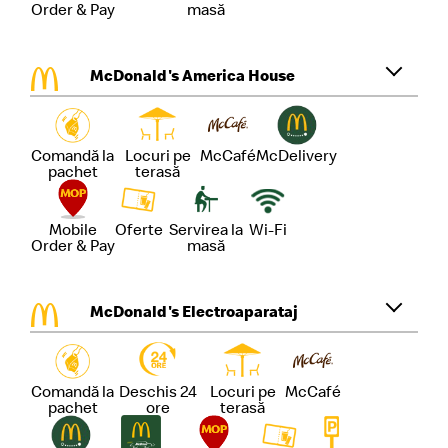
Order & Pay
masă
McDonald's America House
Comandă la
Locuri pe
McCafé
McDelivery
pachet
terasă
Mobile
Oferte
Servirea la
Wi-Fi
Order & Pay
masă
McDonald's Electroaparataj
Comandă la
Deschis 24
Locuri pe
McCafé
pachet
ore
terasă