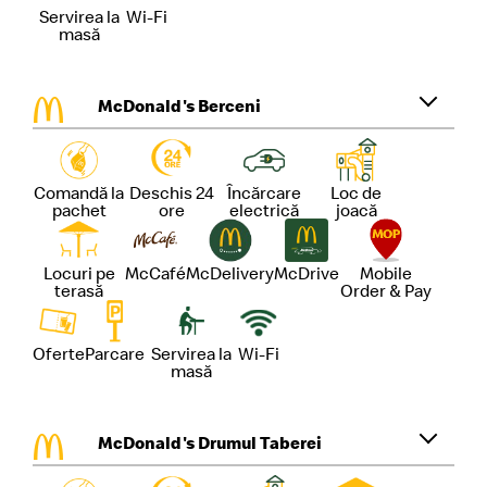
Servirea la
Wi-Fi
masă
McDonald's Berceni
Comandă la
Deschis 24
Încărcare
Loc de
pachet
ore
electrică
joacă
Locuri pe
McCafé
McDelivery
McDrive
Mobile
terasă
Order & Pay
Oferte
Parcare
Servirea la
Wi-Fi
masă
McDonald's Drumul Taberei