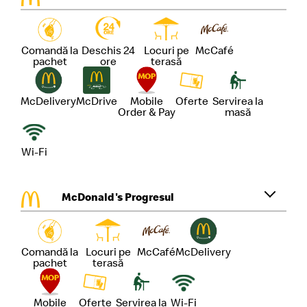
Comandă la
Deschis 24
Locuri pe
McCafé
pachet
ore
terasă
McDelivery
McDrive
Mobile
Oferte
Servirea la
Order & Pay
masă
Wi-Fi
McDonald's Progresul
Comandă la
Locuri pe
McCafé
McDelivery
pachet
terasă
Mobile
Oferte
Servirea la
Wi-Fi