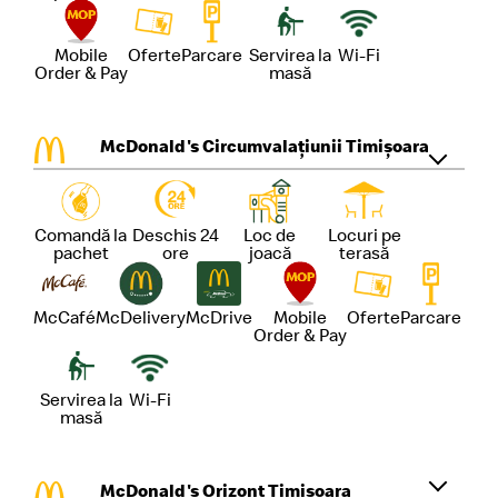
Mobile
Oferte
Parcare
Servirea la
Wi-Fi
Order & Pay
masă
McDonald's Circumvalațiunii Timișoara
Comandă la
Deschis 24
Loc de
Locuri pe
pachet
ore
joacă
terasă
McCafé
McDelivery
McDrive
Mobile
Oferte
Parcare
Order & Pay
Servirea la
Wi-Fi
masă
McDonald's Orizont Timișoara