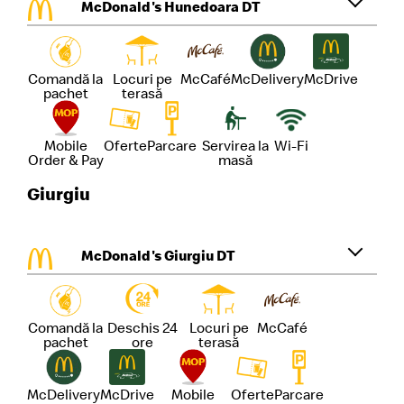
McDonald's Hunedoara DT
Comandă la
Locuri pe
McCafé
McDelivery
McDrive
pachet
terasă
Mobile
Oferte
Parcare
Servirea la
Wi-Fi
Order & Pay
masă
Giurgiu
McDonald's Giurgiu DT
Comandă la
Deschis 24
Locuri pe
McCafé
pachet
ore
terasă
McDelivery
McDrive
Mobile
Oferte
Parcare