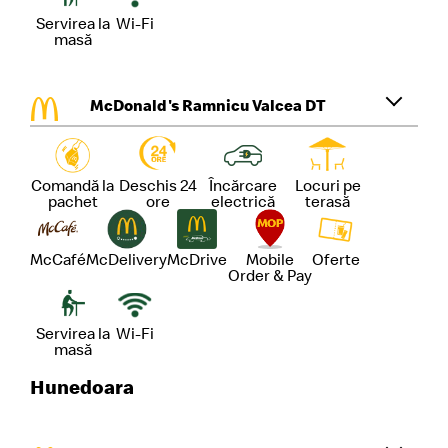
Servirea la
Wi-Fi
masă
McDonald's Ramnicu Valcea DT
Comandă la
Deschis 24
Încărcare
Locuri pe
pachet
ore
electrică
terasă
McCafé
McDelivery
McDrive
Mobile
Oferte
Order & Pay
Servirea la
Wi-Fi
masă
Hunedoara