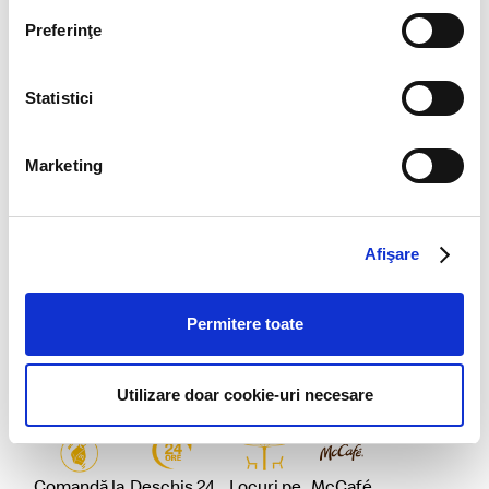
Preferinţe
McDonald's Gara Pitești
Statistici
Comandă la
Deschis 24
Loc de
Locuri pe
pachet
ore
joacă
terasă
Marketing
McCafé
McDelivery
McDrive
Mobile
Oferte
Parcare
Order & Pay
Afişare
Wi-Fi
București
Permitere toate
Utilizare doar cookie-uri necesare
McDonald’s Vitantis DT
Comandă la
Deschis 24
Locuri pe
McCafé