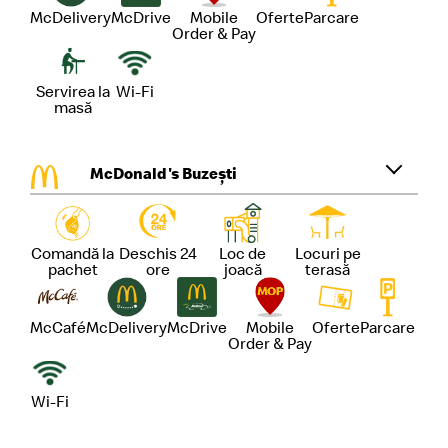
McDelivery
McDrive
Mobile
Oferte
Parcare
Order & Pay
Servirea la
Wi-Fi
masă
McDonald's Buzești
Comandă la
Deschis 24
Loc de
Locuri pe
pachet
ore
joacă
terasă
McCafé
McDelivery
McDrive
Mobile
Oferte
Parcare
Order & Pay
Wi-Fi