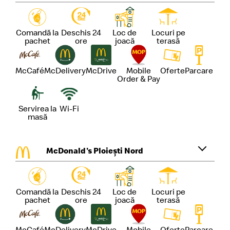
Comandă la
Deschis 24
Loc de
Locuri pe
pachet
ore
joacă
terasă
McCafé
McDelivery
McDrive
Mobile
Oferte
Parcare
Order & Pay
Servirea la
Wi-Fi
masă
McDonald's Ploiești Nord
Comandă la
Deschis 24
Loc de
Locuri pe
pachet
ore
joacă
terasă
McCafé
McDelivery
McDrive
Mobile
Oferte
Parcare