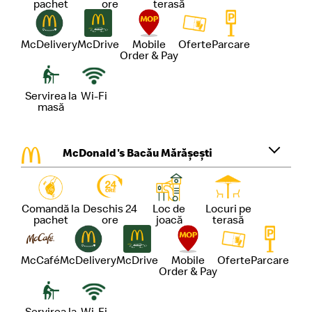
pachet
ore
terasă
McDelivery
McDrive
Mobile
Oferte
Parcare
Order & Pay
Servirea la
Wi-Fi
masă
McDonald's Bacău Mărășești
Comandă la
Deschis 24
Loc de
Locuri pe
pachet
ore
joacă
terasă
McCafé
McDelivery
McDrive
Mobile
Oferte
Parcare
Order & Pay
Servirea la
Wi-Fi