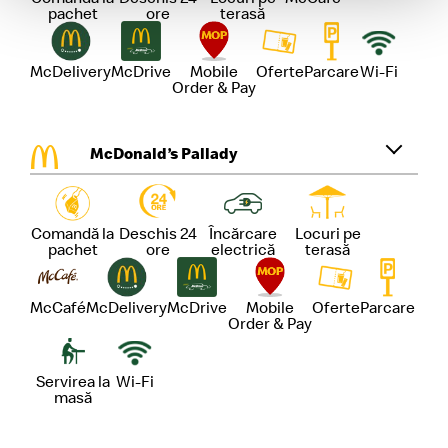
pachet
ore
terasă
McDelivery
McDrive
Mobile
Oferte
Parcare
Wi-Fi
Order & Pay
McDonald’s Pallady
Comandă la
Deschis 24
Încărcare
Locuri pe
pachet
ore
electrică
terasă
McCafé
McDelivery
McDrive
Mobile
Oferte
Parcare
Order & Pay
Servirea la
Wi-Fi
masă