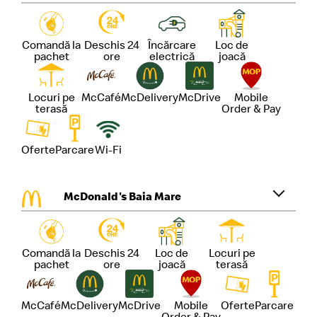
Comandă la
Deschis 24
Încărcare
Loc de
pachet
ore
electrică
joacă
Locuri pe
McCafé
McDelivery
McDrive
Mobile
terasă
Order & Pay
Oferte
Parcare
Wi-Fi
McDonald's Baia Mare
Comandă la
Deschis 24
Loc de
Locuri pe
pachet
ore
joacă
terasă
McCafé
McDelivery
McDrive
Mobile
Oferte
Parcare
Order & Pay