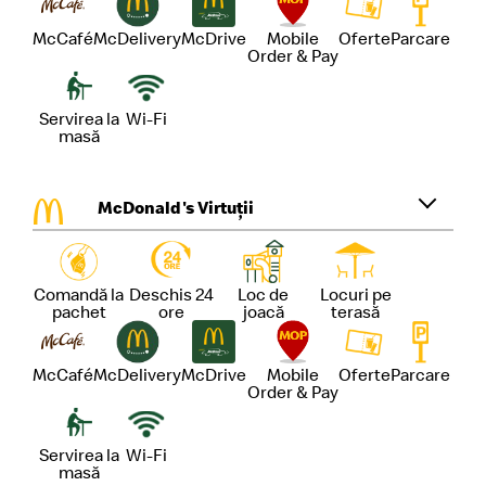
McCafé
McDelivery
McDrive
Mobile
Oferte
Parcare
Order & Pay
Servirea la
Wi-Fi
masă
McDonald's Virtuții
Comandă la
Deschis 24
Loc de
Locuri pe
pachet
ore
joacă
terasă
McCafé
McDelivery
McDrive
Mobile
Oferte
Parcare
Order & Pay
Servirea la
Wi-Fi
masă