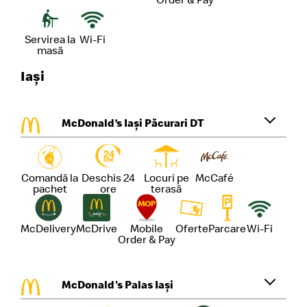
Servirea la
Wi-Fi
masă
Iași
McDonald’s Iași Păcurari DT
Comandă la
Deschis 24
Locuri pe
McCafé
pachet
ore
terasă
McDelivery
McDrive
Mobile
Oferte
Parcare
Wi-Fi
Order & Pay
McDonald's Palas Iași