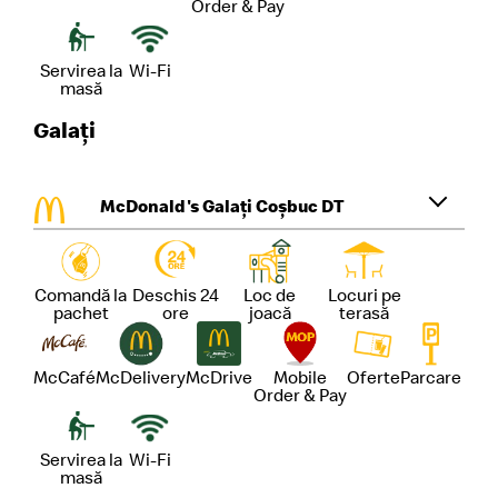
Order & Pay
Servirea la
Wi-Fi
masă
Galați
McDonald's Galați Coșbuc DT
Comandă la
Deschis 24
Loc de
Locuri pe
pachet
ore
joacă
terasă
McCafé
McDelivery
McDrive
Mobile
Oferte
Parcare
Order & Pay
Servirea la
Wi-Fi
masă