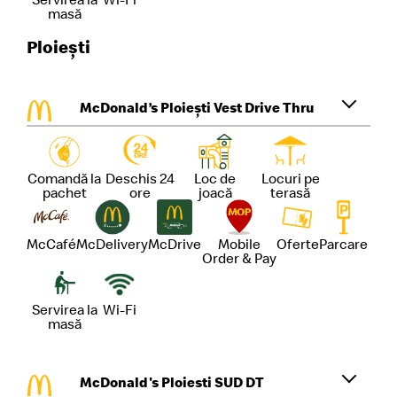
masă
Ploiești
McDonald’s Ploiești Vest Drive Thru
Comandă la
Deschis 24
Loc de
Locuri pe
pachet
ore
joacă
terasă
McCafé
McDelivery
McDrive
Mobile
Oferte
Parcare
Order & Pay
Servirea la
Wi-Fi
masă
McDonald's Ploiesti SUD DT