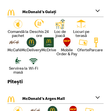
McDonald's Galați
Comandă la
Deschis 24
Loc de
Locuri pe
pachet
ore
joacă
terasă
McCafé
McDelivery
McDrive
Mobile
Oferte
Parcare
Order & Pay
Servirea la
Wi-Fi
masă
Pitești
McDonald's Arges Mall