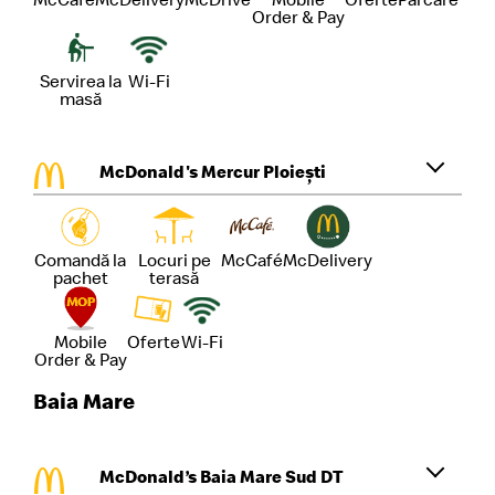
Order & Pay
Servirea la
Wi-Fi
masă
McDonald's Mercur Ploiești
Comandă la
Locuri pe
McCafé
McDelivery
pachet
terasă
Mobile
Oferte
Wi-Fi
Order & Pay
Baia Mare
McDonald’s Baia Mare Sud DT