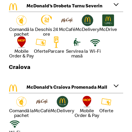
McDonald’s Drobeta Turnu Severin
Comandă la
Deschis 24
McCafé
McDelivery
McDrive
pachet
ore
Mobile
Oferte
Parcare
Servirea la
Wi-Fi
Order & Pay
masă
Craiova
McDonald’s Craiova Promenada Mall
Comandă la
McCafé
McDelivery
Mobile
Oferte
pachet
Order & Pay