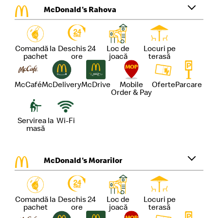
McDonald's Rahova
Comandă la
Deschis 24
Loc de
Locuri pe
pachet
ore
joacă
terasă
McCafé
McDelivery
McDrive
Mobile
Oferte
Parcare
Order & Pay
Servirea la
Wi-Fi
masă
McDonald's Morarilor
Comandă la
Deschis 24
Loc de
Locuri pe
pachet
ore
joacă
terasă