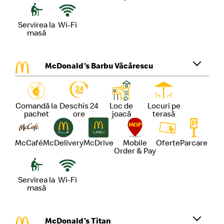
Servirea la
Wi-Fi
masă
McDonald's Barbu Văcărescu
Comandă la
Deschis 24
Loc de
Locuri pe
pachet
ore
joacă
terasă
McCafé
McDelivery
McDrive
Mobile
Oferte
Parcare
Order & Pay
Servirea la
Wi-Fi
masă
McDonald's Titan