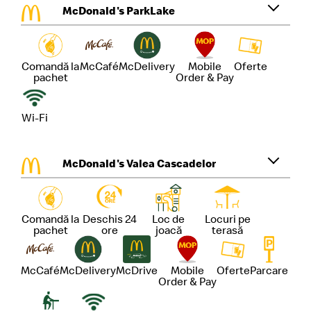
McDonald's ParkLake
Comandă la
McCafé
McDelivery
Mobile
Oferte
pachet
Order & Pay
Wi-Fi
McDonald's Valea Cascadelor
Comandă la
Deschis 24
Loc de
Locuri pe
pachet
ore
joacă
terasă
McCafé
McDelivery
McDrive
Mobile
Oferte
Parcare
Order & Pay