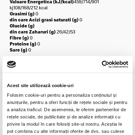
Valoare Energetica (kJ/kcal)
459/714/901
kj108/168/212 kcal
Grasimi (g)
0
din care Acizi grasi saturati (g)
0
Glucide (g)
din care Zaharuri (g)
26/42/53
Fibre (g)
0
Proteine (g)
0
Sare (g)
0
Acest site utilizează cookie-uri
Folosim cookie-uri pentru a personaliza conținutul și
anunțurile, pentru a oferi funcții de rețele sociale și pentru
a analiza traficul. De asemenea, le oferim partenerilor de
rețele sociale, de publicitate și de analize informații cu
privire la modul în care folosiți site-ul nostru. Aceștia le
pot combina cu alte informații oferite de dvs. sau culese