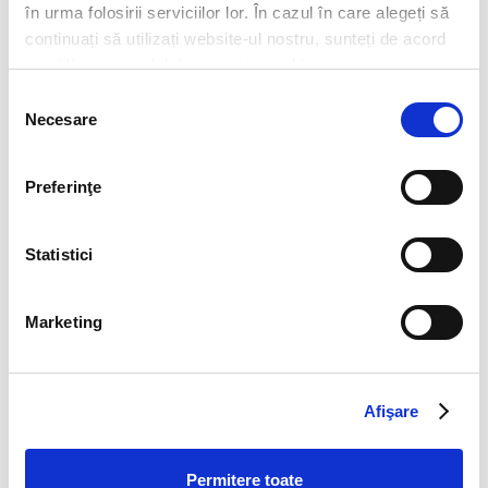
în urma folosirii serviciilor lor. În cazul în care alegeți să
Ursus Cooler
Sprite & Mango
continuați să utilizați website-ul nostru, sunteți de acord
cu utilizarea modulelor noastre cookie.
Selecția
Necesare
consimțământului
Preferinţe
Statistici
Sprite & Sakura
Apă plată
Marketing
Afişare
Permitere toate