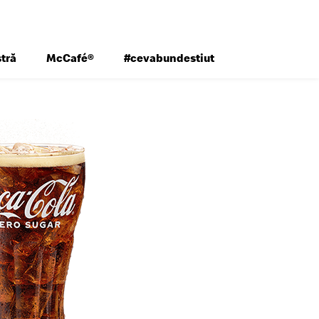
tră
McCafé®
#cevabundestiut