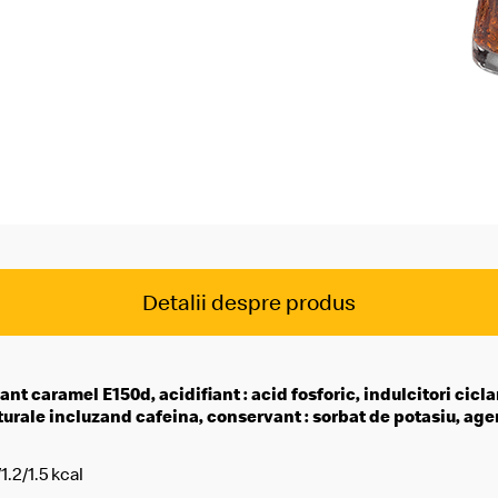
McDelivery >
Detalii despre produs
nt caramel E150d, acidifiant : acid fosforic, indulcitori cic
aturale incluzand cafeina, conservant : sorbat de potasiu, ag
1.2/1.5 kcal