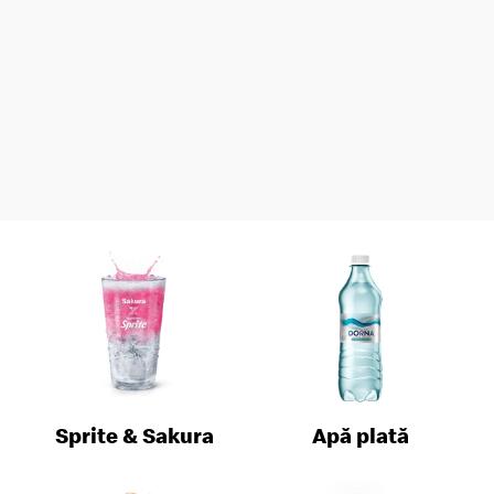
Sprite & Sakura
Apă plată