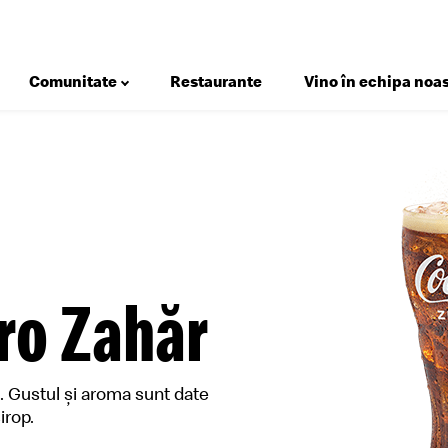
Comunitate
Restaurante
Vino în echipa noas
Deserturi
Salate
Micul Dejun
Gustări
ro Zahăr
Happy Meal®
Meniuri
. Gustul și aroma sunt date
Sosuri
irop.