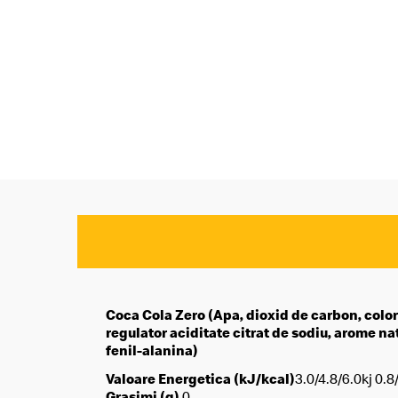
Coca Cola Zero (Apa, dioxid de carbon, colora
regulator aciditate citrat de sodiu, arome n
fenil-alanina)
Valoare Energetica (kJ/kcal)
3.0/4.8/6.0kj 0.8/
Grasimi (g)
0