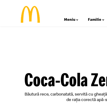
Meniu
Familie
Pui
Happy Meal®
Impactul economic în România
Vită
Inițiative sustenabile
Porc
Casa Ronald McDonald® România
Peşte
Grant my passion
Coca-Cola Ze
Cartofi
Băuturi
Băutură rece, carbonatată, servită cu gheaţă
Vezi toate produsele >
de raţia corectă apă-s