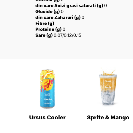
din care Acizi grasi saturati (g)
0
Glucide (g)
0
din care Zaharuri (g)
0
Fibre (g)
Proteine (g)
0
Sare (g)
0.07/0.12/0.15
Ursus Cooler
Sprite & Mango