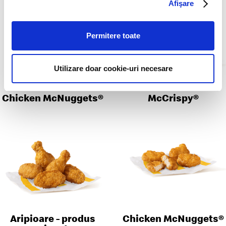
Afişare
Permitere toate
Utilizare doar cookie-uri necesare
Chicken McNuggets®
McCrispy®
Aripioare - produs
Chicken McNuggets®