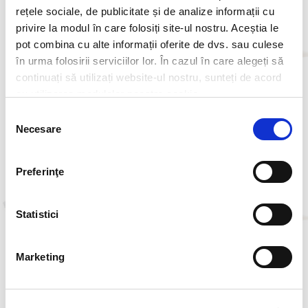
rețele sociale, de publicitate și de analize informații cu
privire la modul în care folosiți site-ul nostru. Aceștia le
pot combina cu alte informații oferite de dvs. sau culese
în urma folosirii serviciilor lor. În cazul în care alegeți să
continuați să utilizați website-ul nostru, sunteți de acord
cu utilizarea modulelor noastre cookie.
Veneto CBO Burger
McPuișor® Fresh
Selecția
Necesare
consimțământului
Preferinţe
Statistici
Marketing
Siciliano Chicken
McCrispy® Fresh
Wrap