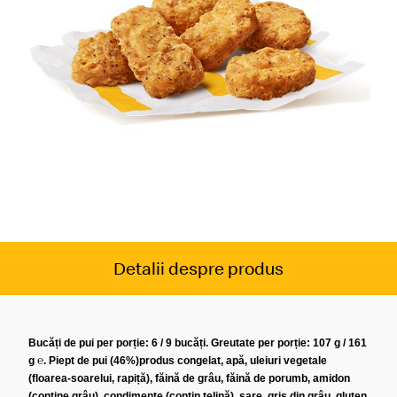
Detalii despre produs
Bucăți de pui per porție: 6 / 9 bucăți. Greutate per porție: 107 g / 161
g ℮. Piept de pui (46%)produs congelat, apă, uleiuri vegetale
(floarea-soarelui, rapiță), făină de grâu, făină de porumb, amidon
(conține grâu), condimente (conțin țelină), sare, griș din grâu, gluten