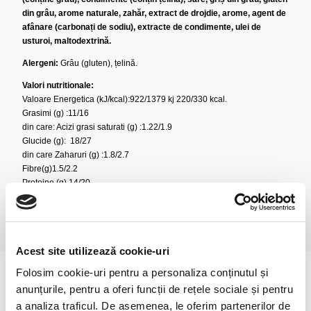
din grâu, arome naturale, zahăr, extract de drojdie, arome, agent de
afânare (carbonați de sodiu), extracte de condimente, ulei de
usturoi, maltodextrină.
Alergeni:
Grâu (gluten), țelină.
Valori nutritionale:
Valoare Energetica (kJ/kcal):922/1379 kj 220/330 kcal.
Grasimi (g) :11/16
din care: Acizi grasi saturati (g) :1.22/1.9
Glucide (g): 18/27
din care Zaharuri (g) :1.8/2.7
Fibre(g)1.5/2.2
Proteine (g) 14/20
Sare (g) :1.8/2.7
Acest site utilizează cookie-uri
Folosim cookie-uri pentru a personaliza conținutul și
anunțurile, pentru a oferi funcții de rețele sociale și pentru
a analiza traficul. De asemenea, le oferim partenerilor de